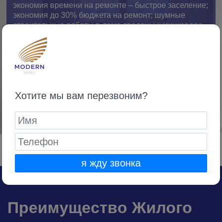
экономия времени на ремонте – быстрое заселение;
экономия до 30% бюджета на ремонт; шумные
строительные работы в доме сведены к минимуму;
отсутствие «черновых» работ в квартире. Только
приятные хлопоты: выбор вида отделки стен,
напольного покрытия, сантехники и мебели;
качественный ремонт от застройщика – нет риска
ошибок частных бригад.
Хотите мы вам перезвоним?
ПОЛУЧИТЬ КОНСУЛЬТАЦИЮ
01
/
03
я жду звонка
Преимущество Жилого