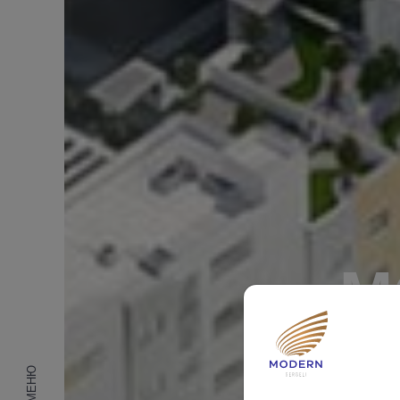
M
МЕНЮ